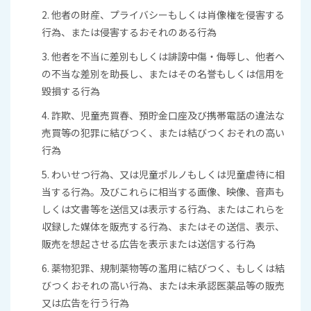
2. 他者の財産、プライバシーもしくは肖像権を侵害する
行為、または侵害するおそれのある行為
3. 他者を不当に差別もしくは誹謗中傷・侮辱し、他者へ
の不当な差別を助長し、またはその名誉もしくは信用を
毀損する行為
4. 詐欺、児童売買春、預貯金口座及び携帯電話の違法な
売買等の犯罪に結びつく、または結びつくおそれの高い
行為
5. わいせつ行為、又は児童ポルノもしくは児童虐待に相
当する行為。及びこれらに相当する画像、映像、音声も
しくは文書等を送信又は表示する行為、またはこれらを
収録した媒体を販売する行為、またはその送信、表示、
販売を想起させる広告を表示または送信する行為
6. 薬物犯罪、規制薬物等の濫用に結びつく、もしくは結
びつくおそれの高い行為、または未承認医薬品等の販売
又は広告を行う行為