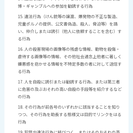
博・ギャンブルへの参加を勧誘する行為
15. 違法行為（けん銃等の譲渡、爆発物の不正な製造、
児童ポルノの提供、公文書偽造、殺人、脅迫等）を請
い、仲介しまたは誘引（他人に依頼することを含む）す
る行為
16. 人の殺害現場の画像等の残虐な情報、動物を殺傷・
虐待する画像等の情報、その他社会通念上他者に著しく
嫌悪感を抱かせる情報を不特定多数の者に対して送信す
る行為
17. 人を自殺に誘引または勧誘する行為、または第三者
に危害の及ぶおそれの高い自殺の手段等を紹介するなど
の行為
18. その行為が前各号のいずれかに該当することを知り
つつ、その行為を助長する態様又は目的でリンクをはる
行為
19. 犯罪や違法行為に結びつく、またはそのおそれの高